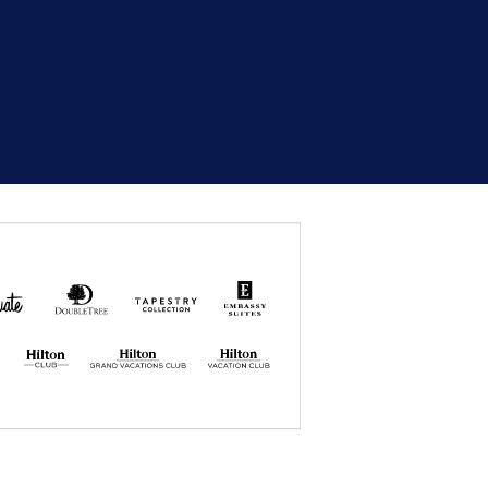
uate
DoubleTree
Tapestry
Embassy
by
Collection
Suites
Hilton
by Hilton
by
Hilton
Hilton GRAND
Hilton
VACATIONS
VACATION
CLUB
CLUB