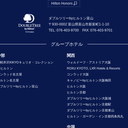
Hilton Honors
ダブルツリーbyヒルトン富山
〒930-0002 富山県富山市新富町1-1-10
TEL: 076-403-9700 FAX: 076-403-9701
グループホテル
中部
関西
軽井沢KIKYOキュリオ・コレクション
ウォルドーフ・アストリア大阪
yヒルトン
ROKU KYOTO, LXR Hotels & Resorts
ンラッド名古屋
コンラッド大阪
ルトン名古屋
キャノピーbyヒルトン大阪梅田
ブルツリーbyヒルトン富山
ヒルトン大阪
ヒルトン京都
ダブルツリーbyヒルトン大阪城
ダブルツリーbyヒルトン京都駅
ダブルツリーbyヒルトン京都東山
ヒルトン・ガーデン・イン京都四条烏丸
中国