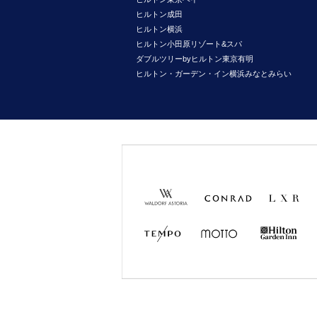
ヒルトン成田
ヒルトン横浜
ヒルトン小田原リゾート&スパ
ダブルツリーbyヒルトン東京有明
ヒルトン・ガーデン・イン横浜みなとみらい
Waldorf
Conrad
LXR
Astoria
Hotels &
Hotels &
Resorts
Resorts
TEMPO
MOTTO
Hilton
Garden
Inn