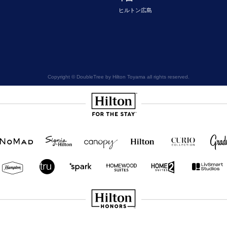
ヒルトン広島
Copyright © DoubleTree by Hilton Toyama all rights reserved.
Hilton
NOMAD
SignisaHilton
Canopy by
Hilton
Curio
Grad
Hilton
Hotels
Collection
&
Resorts
Hampton
Tru
Tru by
Homewood
Home2
by
by
Hilton
Suites by
Suites
Hilton
Hilton
Hilton
by
Hilton
Hilton Honors