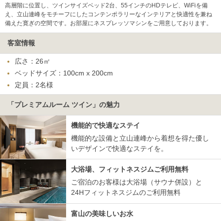
高層階に位置し、ツインサイズベッド2台、55インチのHDテレビ、WiFiを備
え、立山連峰をモチーフにしたコンテンポラリーなインテリアと快適性を兼ね
備えた寛ぎの空間です。お部屋にネスプレッソマシンをご用意しております。
客室情報
広さ：26㎡
ベッドサイズ：100cm x 200cm
定員：2名様
「プレミアムルーム ツイン」の魅力
機能的で快適なステイ
機能的な設備と立山連峰から着想を得た優し
いデザインで快適なステイを。
大浴場、フィットネスジムご利用無料
ご宿泊のお客様は大浴場（サウナ併設）と
24Hフィットネスジムのご利用無料
富山の美味しいお水